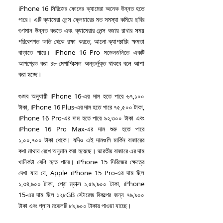
iPhone 16 সিরিজের ফোনের ক্যামেরা অনেক উন্নত হতে 
পারে। এটি ক্যামেরা লেন্স ফ্লেয়ারের মত সমস্যা কমিয়ে ছবির 
গুণমান উন্নত করতে এবং ক্যামেরার লেন্স বজায় রাখার সময় 
পরিবেশগত ক্ষতি থেকে রক্ষা করতে, আলো-ক্যাপচারিং ক্ষমতা 
বাড়াতে পারে। iPhone 16 Pro মডেলগুলিতে একটি 
আপগ্রেড করা ৪৮-মেগাপিক্সেল অন্তর্ভুক্ত থাকবে বলে আশা 
করা হচ্ছে।
গুজব অনুযায়ী iPhone 16-এর দাম হতে পারে ৬৭,১০০ 
টাকা, iPhone 16 Plus-এর দাম হতে পারে ৭৫,৫০০ টাকা, 
iPhone 16 Pro-এর দাম হতে পারে ৯২,৩০০ টাকা এবং 
iPhone 16 Pro Max-এর দাম শুরু হতে পারে 
১,০০,৭০০ টাকা থেকে। যদিও এই দামগুলি মার্কিন বাজারের 
কথা মাথায় রেখে অনুমান করা হয়েছে। ভারতীয় বাজারে এর দাম 
খানিকটা বেশি হতে পারে। iPhone 15 সিরিজের ক্ষেত্রে 
দেখা যায় যে, Apple iPhone 15 Pro-এর দাম ছিল 
১,৩৪,৯০০ টাকা, প্রো ম্যাক্স ১,৫৯,৯০০ টাকা, iPhone 
15-এর দাম ছিল ১২৮GB স্টোরেজ বিকল্পের জন্য ৭৯,৯০০ 
টাকা এবং প্লাস মডেলটি ৮৯,৯০০ টাকায় পাওয়া যাচ্ছে। 