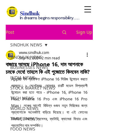
S
i
ndhuk
In dreams begins responsibility.........
Post
Sign Up
SINDHUK NEWS
www.sindhuk.com
SINDHUK NEWS
Sep 10, 2024
2 min read
বাজারে আসছে iPhone 16, দাম আপনাকে
BUSINESSES NEWS
চমকে দেবে! তাহলে কি এই পুজোতে কিনবেন নাকি?
INDIA NEWS
Apple দীর্ঘ প্রতীক্ষিত iPhone 16 সিরিজ উন্মোচন করতে 
প্রস্তুত। ৯ সেপ্টেম্বর, সোমবার, চারটি মডেল বিশ্বব্যাপী 
STOCK MARKET NEWS
উন্মোচন করা হতে পারে - iPhone 16, iPhone 16 
TECH NEWS
Plus, iPhone 16 Pro এবং iPhone 16 Pro 
Max। লঞ্চের আগেই বিভিন্ন গুজব নতুন সিরিজের জন্য 
WORLD NEWS
প্রত্যাশাকে অনেকটাই বাড়িয়ে দিয়েছে। যা এই ফোনের 
TRAVEL NEWS
ডিজাইন, ডিসপ্লে, প্রসেসর, ব্যাটারি, ক্যামেরা ফিচার এবং 
প্রত্যাশিত দাম সম্পর্কিত।
FOOD NEWS