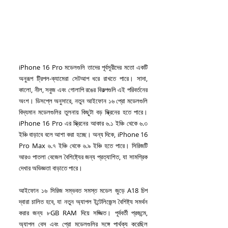
iPhone 16 Pro মডেলগুলি তাদের পূর্বসূরীদের মতো একটি 
অনুরূপ ট্রিপল-ক্যামেরা সেটআপ ধরে রাখতে পারে। সাদা, 
কালো, নীল, সবুজ এবং গোলাপি রঙের বিকল্পগুলি এই পরিবর্তনের 
অংশ। ডিসপ্লে অনুসারে, নতুন আইফোন ১৬ প্রো মডেলগুলি 
বিদ্যমান মডেলগুলির তুলনায় কিছুটা বড় স্ক্রিনের হতে পারে। 
iPhone 16 Pro এর স্ক্রিনের আকার ৬.১ ইঞ্চি থেকে ৬.৩ 
ইঞ্চি বাড়াবে বলে আশা করা হচ্ছে। অন্য দিকে, iPhone 16 
Pro Max ৬.৭ ইঞ্চি থেকে ৬.৯ ইঞ্চি হতে পারে। সিরিজটি 
আরও পাতলা বেজেল বৈশিষ্ট্যের জন্য প্রত্যাশিত, যা সামগ্রিক 
দেখার অভিজ্ঞতা বাড়াতে পারে। 
আইফোন ১৬ সিরিজ সম্ভবত সমস্ত মডেল জুড়ে A18 চিপ 
দ্বারা চালিত হবে, যা নতুন অ্যাপল ইন্টেলিজেন্স বৈশিষ্ট্য সমর্থন 
করার জন্য ৮GB RAM দিয়ে সজ্জিত। পূর্ববর্তী প্রজন্মে, 
অ্যাপল বেস এবং প্রো মডেলগুলির সঙ্গে পার্থক্য করেছিল 