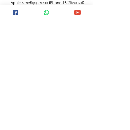
Apple ৯ সেপ্টেম্বর, সোমবার iPhone 16 সিরিজের চারটি 
মডেল বিশ্বব্যাপী উন্মোচন করতে প্রস্তুত। প্রত্যাশিত 
মডেলগুলির মধ্যে রয়েছে - iPhone 16, iPhone 16 
Plus, iPhone 16 Pro, এবং iPhone 16 Pro 
Max। এই ফোনের সমস্ত মডেল জুড়ে ইউনিফাইড A18 
চিপ, ভাল ব্যাটারি, উন্নত ক্যামেরা থাকবে বলে আশা করা 
হচ্ছে। এবার লঞ্চের পরে বোঝা যাবে iPhone 16 সিরিজের 
ফোন গ্রাহকদের আশা কতটা পূরণ করতে পারল। 
TECH NEWS
BUSINESSES NEWS
STOCK MARKET NEWS
Recent Posts
See All