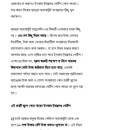
রোজগার না করলেও ইনকাম ট্যাক্সের নোটিশ পেতে পারেন। 
তার কারণ নিজের ব্যাঙ্ক অ্যাকাউন্ট সংক্রান্ত কিছু ভুল 
পদক্ষেপ।
ব্যাঙ্ক অ্যাকাউন্ট হ্যান্ডেলিং-এর বিষয়টি একেবারে সহজ কিছু 
নয়।
 এর বেশ কিছু নিয়ম আছে
। বিশেষ করে টাকা তোলার 
উর্ধ্বসীমা, টাকা জমা দেওয়ার ঊর্ধ্বসীমা সংক্রান্ত নিয়মগুলি 
ভালোভাবে জেনে রাখা দরকার। না হলে নিয়ম ভাঙার কারণে 
আপনার কাছে এসে হাজির হতে পারে ইনকাম ট্যাক্সের নোটিশ।
এক্ষেত্রে বিপদ হল, 
দ্রুত জরুরি পদক্ষেপ না নিলে আয়কর 
বিভাগকে মোটা টাকা জরিমানা দিতে হতে পারে
, এমনকি 
হাজতবাস পর্যন্ত করতে হতে পারে। তাই আজকের প্রতিবেদনে 
ব্যাঙ্কের টাকা জমা ও তোলা সংক্রান্ত কোন চারটি ভুলের 
জন্য আপনি আয়কর দফতরের নোটিশ পেতে পারেন তা তুলে ধরা 
হল।
এই চারটি ভুলে পেতে পারেন ইনকাম ট্যাক্সের নোটিশ
১)
 যতই দরকার থাকুক নিজের সেভিংস অ্যাকাউন্ট থেকে এক 
ধাপে
 ১০ লক্ষ টাকার বেশি টাকা কখনও তুলবেন না
। এই নিয়ম 