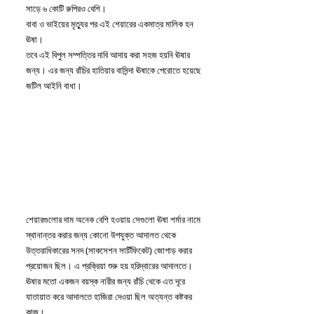
সাড়ে ৬ কোটি রুপিরও বেশি। 
বাবা ও ভাইয়ের মৃত্যুর পর এই শেয়ারের একমাত্র মালিক হন 
ঊষা। 
তবে এই বিপুল সম্পত্তির দাবি আদায় করা সহজ হয়নি ঊষার 
জন্য। এর জন্য রাঁচির হাতিয়ার বাসিন্দা ঊষাকে পেরোতে হয়েছে 
জটিল আইনি বাধা।
শেয়ারগুলোর দাম অনেক বেশি হওয়ায় সেগুলো ঊষা শর্মার নামে 
স্থানান্তর করার জন্য কোনো উপযুক্ত আদালত থেকে 
উত্তরাধিকারের সনদ (সাকসেশন সার্টিফিকেট) জোগাড় করার 
প্রয়োজন ছিল। এ প্রক্রিয়া শুরু হয় হরিদ্বারের আদালতে। 
ঊষার মতো একজন বয়স্ক নারীর জন্য রাঁচি থেকে এত দূরে 
যাতায়াত করে আদালতে হাজিরা দেওয়া ছিল অত্যন্ত কষ্টকর 
কাজ। 