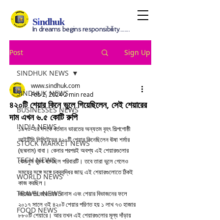
S
i
ndhuk
In dreams begins responsibility.........
Post
Sign Up
SINDHUK NEWS
www.sindhuk.com
SINDHUK NEWS
Feb 2, 2024
2 min read
৪২০টি শেয়ার কিনে ভুলে গিয়েছিলেন, সেই শেয়ারের
BUSINESSES NEWS
দাম এখন ৬.৫ কোটি রুপি
INDIA NEWS
১৯৭০-এর দশকে বর্তমান ভারতের অন্যতম বৃহৎ শিল্পগোষ্ঠী 
আইটিসি লিমিটেডের ৪২০টি শেয়ার কিনেছিলেন ঊষা শর্মার 
STOCK MARKET NEWS
(ছদ্মনাম) বাবা। কেনার পরপরই অবশ্য এই শেয়ারগুলোর 
TECH NEWS
বেমালুম ভুলে বসেছিল পরিবারটি। তবে তারা ভুলে গেলেও 
সময়ের সঙ্গে সঙ্গে চক্রবৃদ্ধির জাদু এই শেয়ারগুলোতে ঠিকই 
WORLD NEWS
কাজ করছিল। 
TRAVEL NEWS
বছরের পর বছর ধরে বোনাস এবং শেয়ার বিভাজনের ফলে 
২০১৭ সালে ওই ৪২০ট শেয়ার পরিণত হয় ১ লাখ ৭৩ হাজার 
FOOD NEWS
৮৮০টি শেয়ারে। আর তখন এই শেয়ারগুলোর মূল্য দাঁড়ায় 