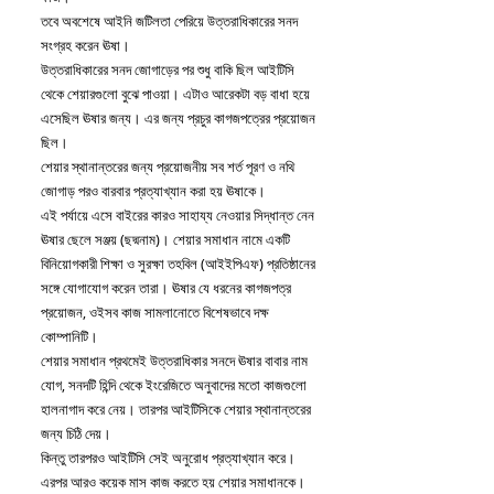
তবে অবশেষে আইনি জটিলতা পেরিয়ে উত্তরাধিকারের সনদ 
সংগ্রহ করেন ঊষা।
উত্তরাধিকারের সনদ জোগাড়ের পর শুধু বাকি ছিল আইটিসি 
থেকে শেয়ারগুলো বুঝে পাওয়া। এটাও আরেকটা বড় বাধা হয়ে 
এসেছিল ঊষার জন্য। এর জন্য প্রচুর কাগজপত্রের প্রয়োজন 
ছিল।
শেয়ার স্থানান্তরের জন্য প্রয়োজনীয় সব শর্ত পূরণ ও নথি 
জোগাড় পরও বারবার প্রত্যাখ্যান করা হয় ঊষাকে। 
এই পর্যায়ে এসে বাইরের কারও সাহায্য নেওয়ার সিদ্ধান্ত নেন 
ঊষার ছেলে সঞ্জয় (ছদ্মনাম)। শেয়ার সমাধান নামে একটি 
বিনিয়োগকারী শিক্ষা ও সুরক্ষা তহবিল (আইইপিএফ) প্রতিষ্ঠানের 
সঙ্গে যোগাযোগ করেন তারা। ঊষার যে ধরনের কাগজপত্র 
প্রয়োজন, ওইসব কাজ সামলানোতে বিশেষভাবে দক্ষ 
কোম্পানিটি। 
শেয়ার সমাধান প্রথমেই উত্তরাধিকার সনদে ঊষার বাবার নাম 
যোগ, সনদটি হিন্দি থেকে ইংরেজিতে অনুবাদের মতো কাজগুলো 
হালনাগাদ করে নেয়। তারপর আইটিসিকে শেয়ার স্থানান্তরের 
জন্য চিঠি দেয়। 
কিন্তু তারপরও আইটিসি সেই অনুরোধ প্রত্যাখ্যান করে। 
এরপর আরও কয়েক মাস কাজ করতে হয় শেয়ার সমাধানকে। 