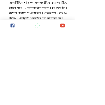
কোম্পানিটি ঊষা শর্মার পক্ষ থেকে আইটিসিতে ফোন করে, চিঠি ও 
ইমেইল পাঠায়। এমনকি আইটিসির অফিসেও যায় তাদের টিম।
অবশেষে, পাঁচ মাস পর এল সাফল্য। শেষতক মোট ১ লাখ ৭৩ 
হাজার ৮৮০টি ইকুইটি শেয়ার ঊষার নামে স্থানান্তর করে। 
বাবার রেখে যাওয়া ৪২০টি শেয়ারের বদৌলতে ঊষা এখন 
কোটিপতি।
STOCK MARKET NEWS
Recent Posts
See All