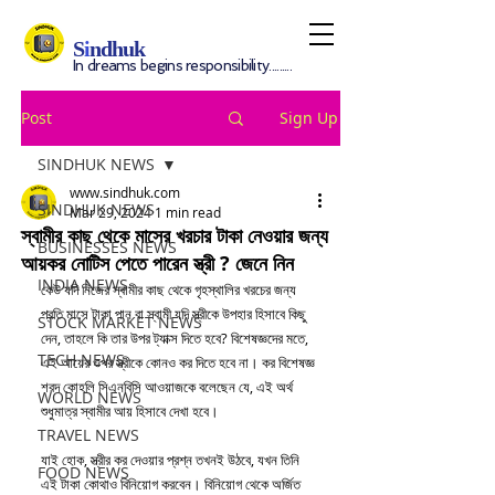
S
i
ndhuk
In dreams begins responsibility.........
Post
Sign Up
SINDHUK NEWS
www.sindhuk.com
SINDHUK NEWS
Mar 29, 2024
1 min read
স্বামীর কাছ থেকে মাসের খরচার টাকা নেওয়ার জন্য
BUSINESSES NEWS
আয়কর নোটিস পেতে পারেন স্ত্রী ? জেনে নিন
INDIA NEWS
কেউ যদি নিজের স্বামীর কাছ থেকে গৃহস্থালির খরচের জন্য 
প্রতি মাসে টাকা পান বা স্বামী যদি স্ত্রীকে উপহার হিসাবে কিছু 
STOCK MARKET NEWS
দেন, তাহলে কি তার উপর ট্যাক্স দিতে হবে? বিশেষজ্ঞদের মতে, 
TECH NEWS
এই আয়ের ওপর স্ত্রীকে কোনও কর দিতে হবে না। কর বিশেষজ্ঞ 
শরদ কোহলি সিএনবিসি আওয়াজকে বলেছেন যে, এই অর্থ 
WORLD NEWS
শুধুমাত্র স্বামীর আয় হিসাবে দেখা হবে।
TRAVEL NEWS
যাই হোক, স্ত্রীর কর দেওয়ার প্রশ্ন তখনই উঠবে, যখন তিনি 
FOOD NEWS
এই টাকা কোথাও বিনিয়োগ করবেন। বিনিয়োগ থেকে অর্জিত 