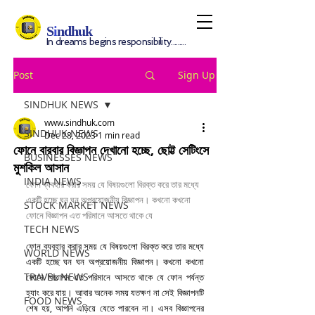
S
i
ndhuk
In dreams begins responsibility.........
Post
Sign Up
SINDHUK NEWS
www.sindhuk.com
SINDHUK NEWS
Dec 28, 2023
1 min read
ফোনে বারবার বিজ্ঞাপন দেখানো হচ্ছে, ছোট্ট সেটিংসে
BUSINESSES NEWS
মুশকিল আসান
INDIA NEWS
ফোন ব্যবহার করার সময় যে বিষয়গুলো বিরক্ত করে তার মধ্যে 
একটি হচ্ছে ঘন ঘন অপ্রয়োজনীয় বিজ্ঞাপন। কখনো কখনো 
STOCK MARKET NEWS
ফোনে বিজ্ঞাপন এত পরিমানে আসতে থাকে যে
TECH NEWS
ফোন ব্যবহার করার সময় যে বিষয়গুলো বিরক্ত করে তার মধ্যে 
WORLD NEWS
একটি হচ্ছে ঘন ঘন অপ্রয়োজনীয় বিজ্ঞাপন। কখনো কখনো 
TRAVEL NEWS
ফোনে বিজ্ঞাপন এত পরিমানে আসতে থাকে যে ফোন পর্যন্ত 
হ্যাং করে যায়। আবার অনেক সময় যতক্ষণ না সেই বিজ্ঞাপনটি 
FOOD NEWS
শেষ হয়, আপনি এড়িয়ে যেতে পারবেন না। এসব বিজ্ঞাপনের 