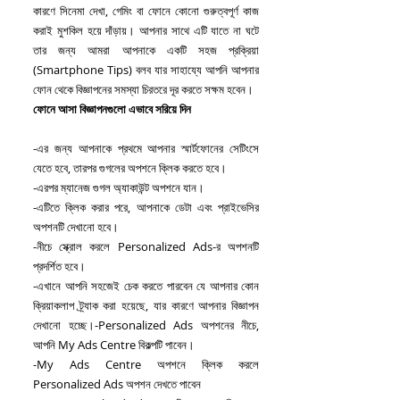
কারণে সিনেমা দেখা, গেমিং বা ফোনে কোনো গুরুত্বপূর্ণ কাজ 
করাই মুশকিল হয়ে দাঁড়ায়। আপনার সাথে এটি যাতে না ঘটে 
তার জন্য আমরা আপনাকে একটি সহজ প্রক্রিয়া 
(Smartphone Tips) বলব যার সাহায্যে আপনি আপনার 
ফোন থেকে বিজ্ঞাপনের সমস্যা চিরতরে দূর করতে সক্ষম হবেন।
ফোনে আসা বিজ্ঞাপনগুলো এভাবে সরিয়ে দিন
-এর জন্য আপনাকে প্রথমে আপনার স্মার্টফোনের সেটিংসে 
যেতে হবে, তারপর গুগলের অপশনে ক্লিক করতে হবে।
-এরপর ম্যানেজ গুগল অ্যাকাউন্ট অপশনে যান।
-এটিতে ক্লিক করার পরে, আপনাকে ডেটা এবং প্রাইভেসির 
অপশনটি দেখানো হবে।
-নীচে স্ক্রোল করলে Personalized Ads-র অপশনটি 
প্রদর্শিত হবে।
-এখানে আপনি সহজেই চেক করতে পারবেন যে আপনার কোন 
ক্রিয়াকলাপ ট্র্যাক করা হয়েছে, যার কারণে আপনার বিজ্ঞাপন 
দেখানো হচ্ছে।-Personalized Ads অপশনের নীচে, 
আপনি My Ads Centre বিকল্পটি পাবেন।
-My Ads Centre অপশনে ক্লিক করলে 
Personalized Ads অপশন দেখতে পাবেন