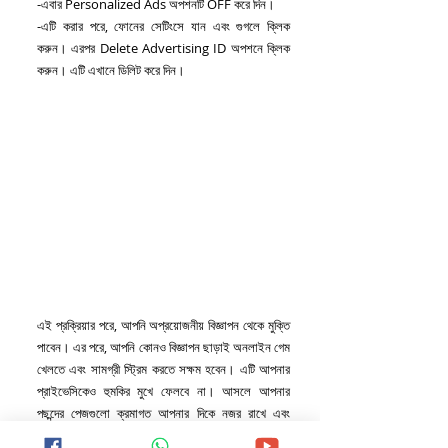
-এবার Personalized Ads অপশনটি OFF করে দিন।
-এটি করার পরে, ফোনের সেটিংসে যান এবং গুগলে ক্লিক 
করুন। এরপর Delete Advertising ID অপশনে ক্লিক 
করুন। এটি এখানে ডিলিট করে দিন।
এই প্রক্রিয়ার পরে, আপনি অপ্রয়োজনীয় বিজ্ঞাপন থেকে মুক্তি 
পাবেন। এর পরে, আপনি কোনও বিজ্ঞাপন ছাড়াই অনলাইন গেম 
খেলতে এবং সামগ্রী স্ট্রিম করতে সক্ষম হবেন। এটি আপনার 
প্রাইভেসিকেও হুমকির মুখে ফেলবে না। আসলে আপনার 
পছন্দের পেজগুলো ক্রমাগত আপনার দিকে নজর রাখে এবং 
নোটিফিকেশন পাঠাতে থাকে।