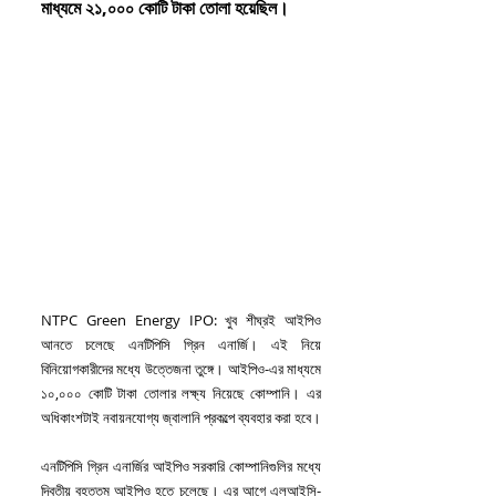
মাধ্যমে ২১,০০০ কোটি টাকা তোলা হয়েছিল।
NTPC Green Energy IPO: খুব শীঘ্রই আইপিও 
আনতে চলেছে এনটিপিসি গ্রিন এনার্জি। এই নিয়ে 
বিনিয়োগকারীদের মধ্যে উত্তেজনা তুঙ্গে। আইপিও-এর মাধ্যমে 
১০,০০০ কোটি টাকা তোলার লক্ষ্য নিয়েছে কোম্পানি। এর 
অধিকাংশটাই নবায়নযোগ্য জ্বালানি প্রকল্পে ব্যবহার করা হবে।
এনটিপিসি গ্রিন এনার্জির আইপিও সরকারি কোম্পানিগুলির মধ্যে 
দ্বিতীয় বৃহত্তম আইপিও হতে চলেছে। এর আগে এলআইসি-