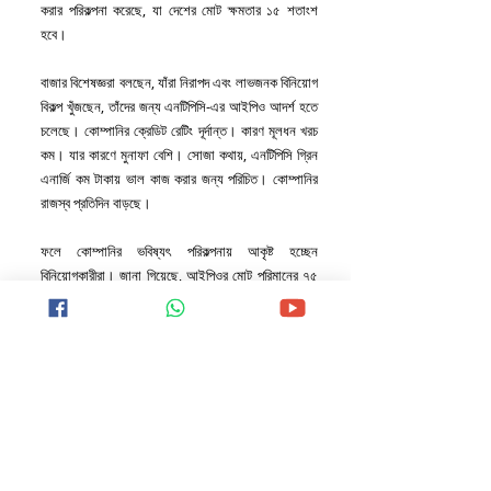
করার পরিকল্পনা করেছে, যা দেশের মোট ক্ষমতার ১৫ শতাংশ 
হবে।
বাজার বিশেষজ্ঞরা বলছেন, যাঁরা নিরাপদ এবং লাভজনক বিনিয়োগ 
বিকল্প খুঁজছেন, তাঁদের জন্য এনটিপিসি-এর আইপিও আদর্শ হতে 
চলেছে। কোম্পানির ক্রেডিট রেটিং দূর্দান্ত। কারণ মূলধন খরচ 
কম। যার কারণে মুনাফা বেশি। সোজা কথায়, এনটিপিসি গ্রিন 
এনার্জি কম টাকায় ভাল কাজ করার জন্য পরিচিত। কোম্পানির 
রাজস্ব প্রতিদিন বাড়ছে।
ফলে কোম্পানির ভবিষ্যৎ পরিকল্পনায় আকৃষ্ট হচ্ছেন 
বিনিয়োগকারীরা। জানা গিয়েছে, আইপিওর মোট পরিমানের ৭৫ 
শতাংশ অর্থাৎ ৭,৫০০ কোটি টাকা দিয়ে ঋণ মেটানো হবে। এই 
পদক্ষেপ কোম্পানির আর্থিক অবস্থাকে আরও শক্তিশালী করবে। 
বাকি ২৫ শতাংশ অর্থাৎ ২৫০০ কোটি টাকা সাধারণ কর্পোরেট 
উদ্দেশ্যে ব্যবহার করবে কোম্পানি।
STOCK MARKET NEWS
INDIA NEWS