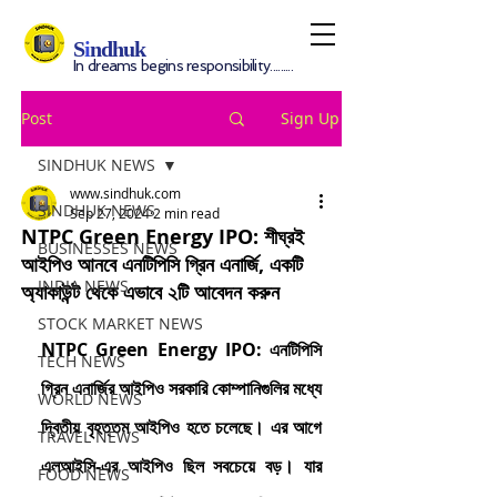
S
i
ndhuk
In dreams begins responsibility.........
Post
Sign Up
SINDHUK NEWS
www.sindhuk.com
SINDHUK NEWS
Sep 27, 2024
2 min read
NTPC Green Energy IPO: শীঘ্রই
BUSINESSES NEWS
আইপিও আনবে এনটিপিসি গ্রিন এনার্জি, একটি
INDIA NEWS
অ্যাকাউন্ট থেকে এভাবে ২টি আবেদন করুন
STOCK MARKET NEWS
NTPC Green Energy IPO: এনটিপিসি 
TECH NEWS
গ্রিন এনার্জির আইপিও সরকারি কোম্পানিগুলির মধ্যে 
WORLD NEWS
দ্বিতীয় বৃহত্তম আইপিও হতে চলেছে। এর আগে 
TRAVEL NEWS
এলআইসি-এর আইপিও ছিল সবচেয়ে বড়। যার 
FOOD NEWS