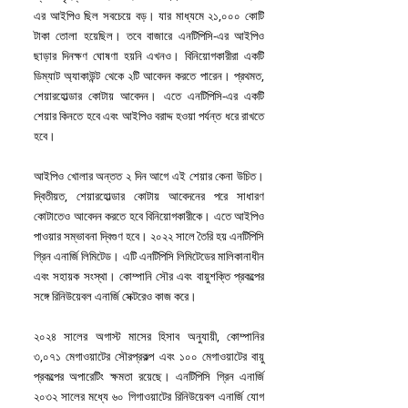
এর আইপিও ছিল সবচেয়ে বড়। যার মাধ্যমে ২১,০০০ কোটি 
টাকা তোলা হয়েছিল। তবে বাজারে এনটিপিসি-এর আইপিও 
ছাড়ার দিনক্ষণ ঘোষণা হয়নি এখনও। বিনিয়োগকারীরা একটি 
ডিম্যাট অ্যাকাউন্ট থেকে ২টি আবেদন করতে পারেন। প্রথমত, 
শেয়ারহোল্ডার কোটায় আবেদন। এতে এনটিপিসি-এর একটি 
শেয়ার কিনতে হবে এবং আইপিও বরাদ্দ হওয়া পর্যন্ত ধরে রাখতে 
হবে।
আইপিও খোলার অন্তত ২ দিন আগে এই শেয়ার কেনা উচিত। 
দ্বিতীয়ত, শেয়ারহোল্ডার কোটায় আবেদনের পরে সাধারণ 
কোটাতেও আবেদন করতে হবে বিনিয়োগকারীকে। এতে আইপিও 
পাওয়ার সম্ভাবনা দ্বিগুণ হবে। ২০২২ সালে তৈরি হয় এনটিপিসি 
গ্রিন এনার্জি লিমিটেড। এটি এনটিপিসি লিমিটেডের মালিকানাধীন 
এবং সহায়ক সংস্থা। কোম্পানি সৌর এবং বায়ুশক্তি প্রকল্পের 
সঙ্গে রিনিউয়েবল এনার্জি সেক্টরেও কাজ করে।
২০২৪ সালের অগাস্ট মাসের হিসাব অনুযায়ী, কোম্পানির 
৩,০৭১ মেগাওয়াটের সৌরপ্রকল্প এবং ১০০ মেগাওয়াটের বায়ু 
প্রকল্পের অপারেটিং ক্ষমতা রয়েছে। এনটিপিসি গ্রিন এনার্জি 
২০৩২ সালের মধ্যে ৬০ গিগাওয়াটের রিনিউয়েবল এনার্জি যোগ 