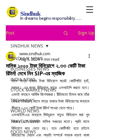
S
i
ndhuk
In dreams begins responsibility.........
Post
Sign Up
SINDHUK NEWS
www.sindhuk.com
SINDHUK NEWS
Aug 3, 2024
1 min read
মাসিক ১০০০ টাকা বিনিয়োগে ২.৩৩ কোটি টাকা
BUSINESSES NEWS
রিটার্ন! দেখে নিন SIP-এর ম্যাজিক
INDIA NEWS
মাসে মাত্র হাজার টাকা বিনিয়োগ করেই কোটিপতি! হ্যাঁ, 
সম্ভব। এর জন্য মিউচুয়াল ফান্ডে এসআইপি করতে হবে। 
STOCK MARKET NEWS
এমনই বলছেন আর্থিক বিশেষজ্ঞরা। রীতিমতো হিসাব কষে তাঁরা 
TECH NEWS
দেখিয়ে দিয়েছেন, মাসে মাত্র হাজার টাকা বিনিয়োগের মাধ্যমে 
কীভাবে ২.৩৩ কোটি টাকা রিটার্ন পাওয়া যেতে পারে।
WORLD NEWS
এসআইপি-এর মাধ্যমে মিউচুয়াল ফান্ডে বিনিয়োগ করা খুব 
TRAVEL NEWS
সহজ। এটা অনেকটা মাসিক সঞ্চয়ের মতো। প্রতি মাসে 
বিনিয়োগ করে যেতে হয়। তবে কোটিপতি হতে চাইলে 
FOOD NEWS
বিনিয়োগের মেয়াদ এবং পদ্ধতি সম্পর্কে সম্যক ধারণা থাকা 