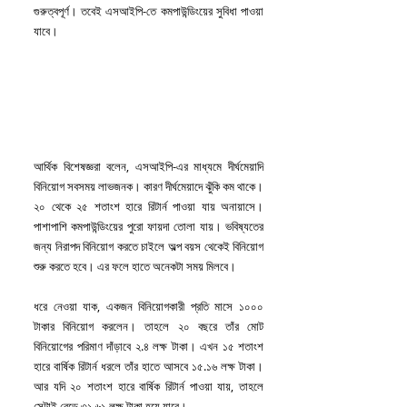
গুরুত্বপূর্ণ। তবেই এসআইপি-তে কমপাউন্ডিংয়ের সুবিধা পাওয়া 
যাবে।
আর্থিক বিশেষজ্ঞরা বলেন, এসআইপি-এর মাধ্যমে দীর্ঘমেয়াদি 
বিনিয়োগ সবসময় লাভজনক। কারণ দীর্ঘমেয়াদে ঝুঁকি কম থাকে। 
২০ থেকে ২৫ শতাংশ হারে রিটার্ন পাওয়া যায় অনায়াসে। 
পাশাপাশি কমপাউন্ডিংয়ের পুরো ফায়দা তোলা যায়। ভবিষ্যতের 
জন্য নিরাপদ বিনিয়োগ করতে চাইলে অল্প বয়স থেকেই বিনিয়োগ 
শুরু করতে হবে। এর ফলে হাতে অনেকটা সময় মিলবে।
ধরে নেওয়া যাক, একজন বিনিয়োগকারী প্রতি মাসে ১০০০ 
টাকার বিনিয়োগ করলেন। তাহলে ২০ বছরে তাঁর মোট 
বিনিয়োগের পরিমাণ দাঁড়াবে ২.৪ লক্ষ টাকা। এখন ১৫ শতাংশ 
হারে বার্ষিক রিটার্ন ধরলে তাঁর হাতে আসবে ১৫.১৬ লক্ষ টাকা। 
আর যদি ২০ শতাংশ হারে বার্ষিক রিটার্ন পাওয়া যায়, তাহলে 
সেটাই বেড়ে ৩১.৬১ লক্ষ টাকা হয়ে যাবে।