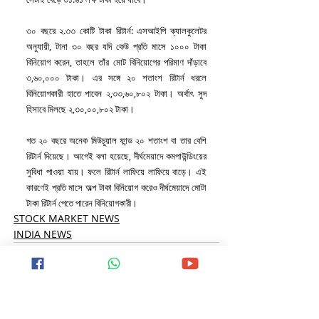
৩০ বছরে ২.৩৩ কোটি টাকা রিটার্ন: এসআইপি ক্যালকুলেটর 
অনুযায়ী, টানা ৩০ বছর যদি কেউ প্রতি মাসে ১০০০ টাকা 
বিনিয়োগ করেন, তাহলে তাঁর মোট বিনিয়োগের পরিমাণ দাঁড়াবে 
৩,৬০,০০০ টাকা। এর সঙ্গে ২০ শতাংশ রিটার্ন ধরলে 
বিনিয়োগকারী হাতে পাবেন ২,৩৩,৬০,৮০২ টাকা। অর্থাৎ সুদ 
হিসাবে মিলছে ২,৩০,০০,৮০২ টাকা।
গত ২০ বছরে অনেক মিউচুয়াল ফান্ড ২০ শতাংশ বা তার বেশি 
রিটার্ন দিয়েছে। আগেই বলা হয়েছে, দীর্ঘমেয়াদে কমপাউন্ডিংয়ের 
সুবিধা পাওয়া যায়। ফলে রিটার্ন লাফিয়ে লাফিয়ে বাড়ে। এই 
কারণেই প্রতি মাসে অল্প টাকা বিনিয়োগ করেও দীর্ঘমেয়াদে মোটা 
টাকা রিটার্ন পেতে পারেন বিনিয়োগকারী।
STOCK MARKET NEWS
INDIA NEWS