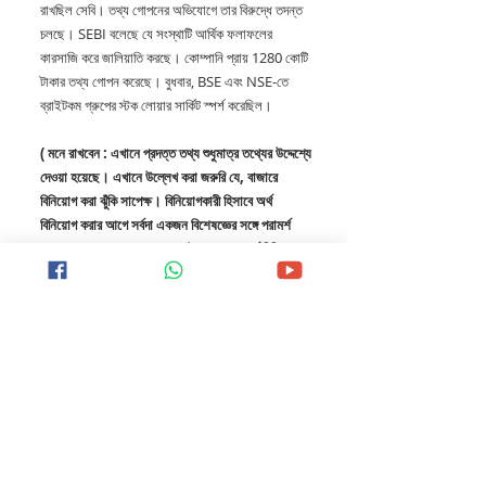
রাখছিল সেবি। তথ্য গোপনের অভিযোগে তার বিরুদ্ধে তদন্ত 
চলছে। SEBI বলেছে যে সংস্থাটি আর্থিক ফলাফলের 
কারসাজি করে জালিয়াতি করছে। কোম্পানি প্রায় 1280 কোটি 
টাকার তথ্য গোপন করেছে। বুধবার, BSE এবং NSE-তে 
ব্রাইটকম গ্রুপের স্টক লোয়ার সার্কিট স্পর্শ করেছিল।
( মনে রাখবেন : এখানে প্রদত্ত তথ্য শুধুমাত্র তথ্যের উদ্দেশ্যে 
দেওয়া হয়েছে। এখানে উল্লেখ করা জরুরি যে, বাজারে 
বিনিয়োগ করা ঝুঁকি সাপেক্ষ। বিনিয়োগকারী হিসাবে অর্থ 
বিনিয়োগ করার আগে সর্বদা একজন বিশেষজ্ঞের সঙ্গে পরামর্শ 
করুন। SINDHUK কখনও কাউকে এখানে অর্থ বিনিয়োগ 
করার পরামর্শ দেয় না। এখানে কেবল শিক্ষার উদ্দেশ্যে এই 
শেয়ার মার্কেট সম্পর্কিত খবর দেওয়া হয়। কোনও শেয়ার 
সম্পর্কে আমরা কল বা টিপ দিই না। )
STOCK MARKET NEWS
INDIA NEWS