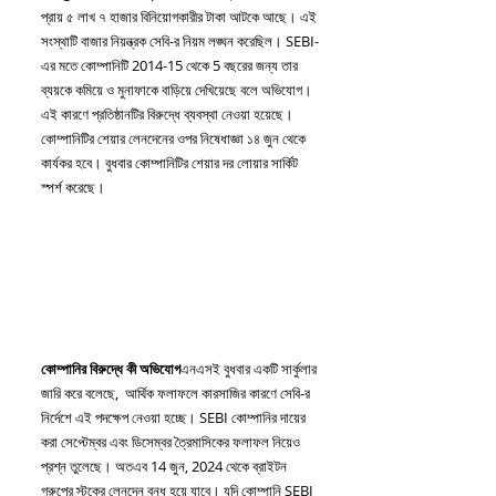
প্রায় ৫ লাখ ৭ হাজার বিনিয়োগকারীর টাকা আটকে আছে। এই 
সংস্থাটি বাজার নিয়ন্ত্রক সেবি-র নিয়ম লঙ্ঘন করেছিল। SEBI-
এর মতে কোম্পানিটি 2014-15 থেকে 5 বছরের জন্য তার 
ব্যয়কে কমিয়ে ও মুনাফাকে বাড়িয়ে দেখিয়েছে বলে অভিযোগ। 
এই কারণে প্রতিষ্ঠানটির বিরুদ্ধে ব্যবস্থা নেওয়া হয়েছে। 
কোম্পানিটির শেয়ার লেনদেনের ওপর নিষেধাজ্ঞা ১৪ জুন থেকে 
কার্যকর হবে। বুধবার কোম্পানিটির শেয়ার দর লোয়ার সার্কিট 
স্পর্শ করেছে।
কোম্পানির বিরুদ্ধে কী অভিযোগ
এনএসই বুধবার একটি সার্কুলার 
জারি করে বলেছে,  আর্থিক ফলাফলে কারসাজির কারণে সেবি-র 
নির্দেশে এই পদক্ষেপ নেওয়া হচ্ছে। SEBI কোম্পানির দায়ের 
করা সেপ্টেম্বর এবং ডিসেম্বর ত্রৈমাসিকের ফলাফল নিয়েও 
প্রশ্ন তুলেছে। অতএব 14 জুন, 2024 থেকে ব্রাইটন 
গ্রুপের স্টকের লেনদেন বন্ধ হয়ে যাবে। যদি কোম্পানি SEBI 