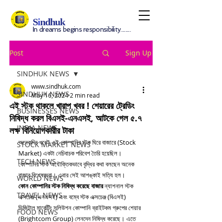
S
i
ndhuk
In dreams begins responsibility.........
Post
Sign Up
SINDHUK NEWS
www.sindhuk.com
SINDHUK NEWS
May 16, 2024
2 min read
এই স্টক থাকলে খারাপ খবর ! শেয়ারের ট্রেডিং
BUSINESSES NEWS
নিষিদ্ধ করল বিএসই-এনএসই, আটকে গেল ৫.৭
INDIA NEWS
লক্ষ বিনিয়োগকারীর টাকা
অনেকদিন ধরেই এই কোম্পানির স্টক ঘিরে বাজারে (Stock 
STOCK MARKET NEWS
Market) একটা নেচিবাচক পরিবেশ তৈরি হয়েছিল। 
TECH NEWS
কোম্পানির স্টক অযৌক্তিকভাবে বৃদ্ধির কথা বলছেন অনেক 
বাজার বিশেষজ্ঞরা। এবার সেই আশঙ্কাই সত্যি হল।
WORLD NEWS
কোন কোম্পানির স্টক নিষিদ্ধ করেছে বাজার
 ন্যাশনাল স্টক 
TRAVEL NEWS
এক্সচেঞ্জ (এনএসই) এবং বম্বে স্টক এক্সচেঞ্জ (বিএসই) 
ডিজিটাল মার্কেটিং সলিউশন কোম্পানি ব্রাইটকম গ্রুপের শেয়ার 
FOOD NEWS
(Brightcom Group) লেনদেন নিষিদ্ধ করেছে। এতে 