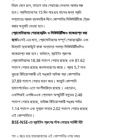
নিয়ম মেনে চলে, তাহলে তার শেয়ারের লেনদেন আবার শুরু 
হবে। স্থগিতাদেশের 15 দিন পরে ছয় মাসের জন্য প্রতি 
সপ্তাহের প্রথম ব্যবসায়িক দিনে কোম্পানির সিকিউরিটিজে ট্রেড 
করার অনুমতি দেওয়া হবে।
প্রোমোটারদের শেয়ারহোল্ডিং ও সিকিউরিটিজও বাজেয়াপ্ত করা 
হবে
বিএসই-এর মতে, প্রোমোটারদের সম্পূর্ণ শেয়ারহোল্ডিং এবং 
ডিম্যাট অ্যাকাউন্টে থাকা অন্যান্য সমস্ত সিকিউরিটিগুলিও 
বাজেয়াপ্ত করা হবে। বর্তমানে, ব্রাইটন গ্রুপের 
প্রোমোটারদের 18.38 শতাংশ শেয়ার রয়েছে এবং 81.62 
শতাংশ শেয়ার রয়েছে জনসাধারণের কাছে। প্রায় 5.7 লাখ 
খুচরো বিনিয়োগকারী এই সঙ্কটে আটকা পড়া কোম্পানির 
37.89 শতাংশ শেয়ার ধারণ করে। জায়ান্ট কোম্পানি 
ভ্যানগার্ডেরও এতে অংশীদারিত্ব রয়েছে। এছাড়াও, 
এফপিআই এলজিওএফ গ্লোবাল অপচুনিটি ফান্ডের 2.48 
শতাংশ শেয়ার রয়েছে, অভিজ্ঞ বিনিয়োগকারী শঙ্কর শর্মার 
1.14 শতাংশ এবং সুব্রত সাহার 2.02 শতাংশ শেয়ার রয়েছে 
এই কোম্পানিতে।
BSE-NSE-তে ব্রাইটন গ্রুপের স্টক লোয়ার সার্কিট হিট
গত ২ বছর ধরে হায়দরাবাদের এই কোম্পানির ওপর নজর 