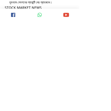
ন্যূনতম পেনশনের গ্যারান্টি দেয় গ্রাহককে।
STOCK MARKET NEWS
BUSINESSES NEWS
INDIA NEWS
Recent Posts
See All