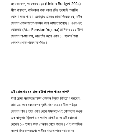
স্ল্যাবের বদল, আয়কর ছাড়ের (Union Budget 2024) 
সীমা বাড়ানো, বাড়িভাড়া বাবদ ভাতা বৃদ্ধি ইত্যাদি নানাবিধ 
ঘোষণা হতে পারে। এছাড়াও এমনও জানা গিয়েছে যে, অটল 
পেনশন যোজনাতেও বড়সড় বদল আসতে চলেছে। এখন এই 
যোজনায় (Atal Pension Yojona) মাসিক ৫০০০ টাকা 
পেনশন পাওয়া যায়, আর তাঁর বদলে এবার ১০ হাজার টাকা 
পেনশন পেতে পারেন আপনিও।
এই যোজনায় ১০ হাজার টাকা পেতে পারেন আপনি
যারা কেন্দ্র সরকারের অটল পেনশন স্কিমে বিনিয়োগ করছেন, 
তারা ৬০ বছর বয়সের পর প্রতি মাসে ৫০০০ টাকা পর্যন্ত 
পেনশন পান। তবে এবার থেকে সম্ভবত এই পেনশনের অঙ্ক 
এক ধাক্কায় দ্বিগুণ হবে অর্থাৎ আপনি মাসে এই যোজনা 
থেকেই ১০ হাজার টাকা পেনশন পেতে পারেন। এই সামাজিক 
সুরক্ষা বিষয়ক প্রকল্পের অধীনে বাড়তে পারে গ্রাহকদের 