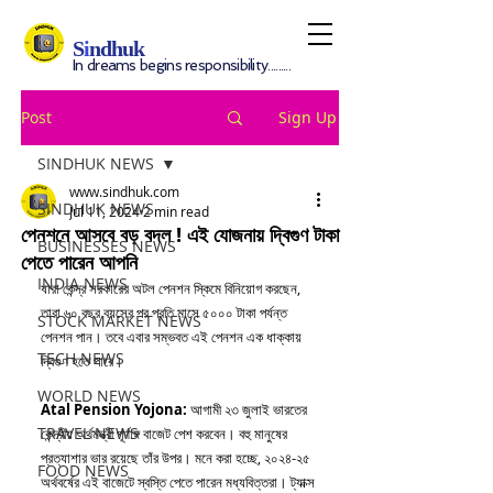
S
i
ndhuk
In dreams begins responsibility.........
Post
Sign Up
SINDHUK NEWS
www.sindhuk.com
SINDHUK NEWS
Jul 11, 2024
2 min read
পেনশনে আসবে বড় বদল ! এই যোজনায় দ্বিগুণ টাকা
BUSINESSES NEWS
পেতে পারেন আপনি
INDIA NEWS
যারা কেন্দ্র সরকারের অটল পেনশন স্কিমে বিনিয়োগ করছেন, 
তারা ৬০ বছর বয়সের পর প্রতি মাসে ৫০০০ টাকা পর্যন্ত 
STOCK MARKET NEWS
পেনশন পান। তবে এবার সম্ভবত এই পেনশন এক ধাক্কায় 
TECH NEWS
দ্বিগুণ হতে পারে।
WORLD NEWS
Atal Pension Yojona: 
আগামী ২৩ জুলাই ভারতের 
TRAVEL NEWS
কেন্দ্রীয় অর্থমন্ত্রী পূর্ণাঙ্গ বাজেট পেশ করবেন। বহু মানুষের 
প্রত্যাশার ভার রয়েছে তাঁর উপর। মনে করা হচ্ছে, ২০২৪-২৫ 
FOOD NEWS
অর্থবর্ষের এই বাজেটে স্বস্তি পেতে পারেন মধ্যবিত্তরা। ট্যাক্স 